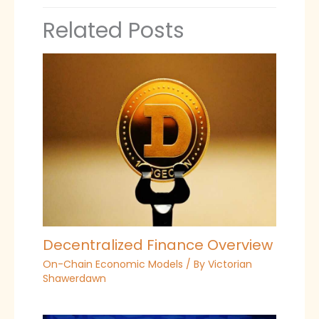
Related Posts
Decentralized Finance Overview
On-Chain Economic Models
/ By
Victorian
Shawerdawn