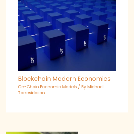
Blockchain Modern Economies
On-Chain Economic Models
/ By
Michael
Torresidosan